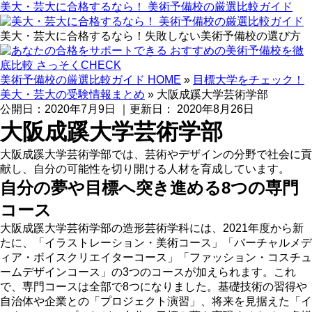
美大・芸大に合格するなら！ 美術予備校の厳選比較ガイド
美大・芸大に合格するなら！失敗しない美術予備校の選び方
美術予備校の厳選比較ガイド HOME
»
目標大学をチェック！
美大・芸大の受験情報まとめ
»
大阪成蹊大学芸術学部
公開日：
2020年7月9日
｜更新日：
2020年8月26日
大阪成蹊大学芸術学部
大阪成蹊大学芸術学部では、芸術やデザインの分野で社会に貢
献し、自分の可能性を切り開ける人材を育成しています。
自分の夢や目標へ突き進める8つの専門
コース
大阪成蹊大学芸術学部の造形芸術学科には、2021年度から新
たに、「イラストレーション・美術コース」「バーチャルメデ
ィア・ボイスクリエイターコース」「ファッション・コスチュ
ームデザインコース」の3つのコースが加えられます。これ
で、専門コースは全部で8つになりました。基礎技術の習得や
自治体や企業との「プロジェクト演習」、将来を見据えた「イ