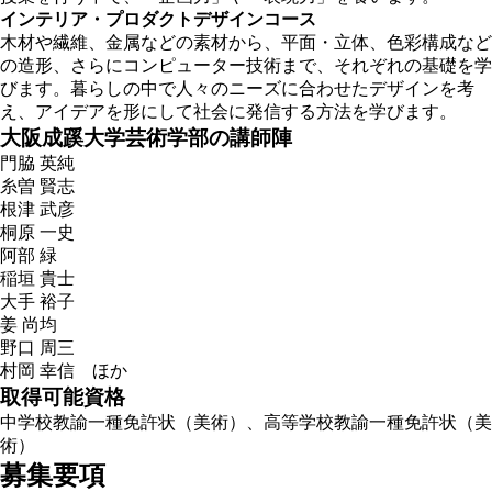
インテリア・プロダクトデザインコース
木材や繊維、金属などの素材から、平面・立体、色彩構成など
の造形、さらにコンピューター技術まで、それぞれの基礎を学
びます。暮らしの中で人々のニーズに合わせたデザインを考
え、アイデアを形にして社会に発信する方法を学びます。
大阪成蹊大学芸術学部の講師陣
門脇 英純
糸曽 賢志
根津 武彦
桐原 一史
阿部 緑
稲垣 貴士
大手 裕子
姜 尚均
野口 周三
村岡 幸信 ほか
取得可能資格
中学校教諭一種免許状（美術）、高等学校教諭一種免許状（美
術）
募集要項