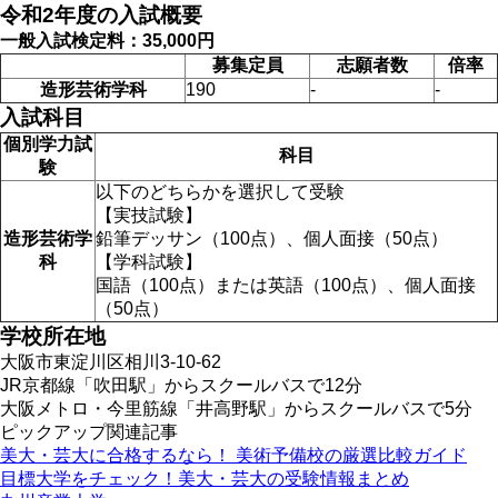
令和2年度の入試概要
一般入試検定料：35,000円
募集定員
志願者数
倍率
造形芸術学科
190
-
-
入試科目
個別学力試
科目
験
以下のどちらかを選択して受験
【実技試験】
造形芸術学
鉛筆デッサン（100点）、個人面接（50点）
科
【学科試験】
国語（100点）または英語（100点）、個人面接
（50点）
学校所在地
大阪市東淀川区相川3-10-62
JR京都線「吹田駅」からスクールバスで12分
大阪メトロ・今里筋線「井高野駅」からスクールバスで5分
ピックアップ関連記事
美大・芸大に合格するなら！ 美術予備校の厳選比較ガイド
目標大学をチェック！美大・芸大の受験情報まとめ