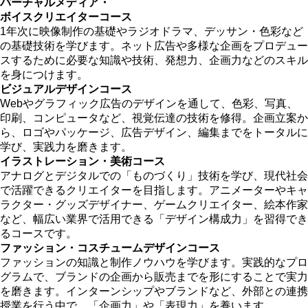
バーチャルメディア・
ボイスクリエイターコース
1年次に映像制作の基礎やラジオドラマ、デッサン・色彩など
の基礎技術を学びます。ネット広告や多様な企画をプロデュー
スするために必要な知識や技術、発想力、企画力などのスキル
を身につけます。
ビジュアルデザインコース
Webやグラフィック広告のデザインを通して、色彩、写真、
印刷、コンピュータなど、視覚伝達の技術を修得。企画立案か
ら、ロゴやパッケージ、広告デザイン、編集までをトータルに
学び、実践力を磨きます。
イラストレーション・美術コース
アナログとデジタルでの「ものづくり」技術を学び、現代社会
で活躍できるクリエイターを目指します。アニメーターやキャ
ラクター・グッズデザイナー、ゲームクリエイター、絵本作家
など、幅広い業界で活用できる「デザイン構成力」を習得でき
るコースです。
ファッション・コスチュームデザインコース
ファッションの知識と制作ノウハウを学びます。実践的なプロ
グラムで、ブランドの企画から販売までを形にすることで実力
を磨きます。インターンシップやブランドなど、外部との連携
授業を行う中で、「企画力」や「表現力」を養います。