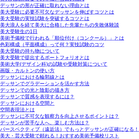
デッサンの形が正確に取れない理由とは
美大受験に必要不可欠なデッサンを伸ばすコツとは
美大受験の実技試験を突破するコツとは
美大浪人を経て美大に合格した先輩たちの失敗体験談
美大受験生の1日
美術予備校で行われる「順位付け（コンクール）」とは
色彩構成（平面構成）って何？実技試験のコツ
美大受験の持ち物について
美大受験で提出するポートフォリオとは
美術大学(デザイン科)の試験や受験対策について
画版・カルトンの使い方
デッサンにおける輪郭線とは
デッサンでグラデーションを活かす方法
デッサンでの光と陰影の描き方
デッサンで質感を表現するには？
デッサンにおける空間と
空間表現法とは
デッサンに不可欠な観察力を向上させるポイントは？
デッサンが苦手な人へ。楽しむ方法は？
パースペクティブ（遠近法）でもっとデッサンが正確になる！
美大・芸大受験で頼れる！おすすめ美術予備校リスト