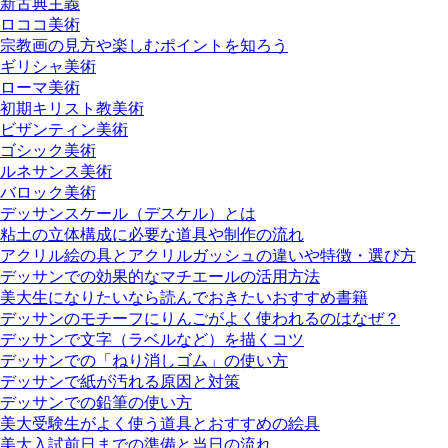
新古典主義
ロココ美術
宗教画の見方や楽しむポイントを知ろう
ギリシャ美術
ローマ美術
初期キリスト教美術
ビザンティン美術
ゴシック美術
ルネサンス美術
バロック美術
デッサンスケール（デスケル）とは
粘土の立体構成に必要な道具や制作の流れ
アクリル絵の具とアクリルガッシュの違いや特徴・選び方
デッサンでの効果的なマチエールの活用方法
美大生になりたいなら読んでおきたいおすすめ書籍
デッサンのモチーフにりんごがよく使われるのはなぜ？
デッサンで文字（ラベルなど）を描くコツ
デッサンでの「ねり消しゴム」の使い方
デッサンで紙が汚れる原因と対策
デッサンでの鉛筆の使い方
美大受験生がよく使う道具とおすすめの絵具
美大入試前日までの準備と当日の流れ