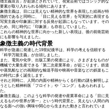
徴主義宣言」が起源とされていて、視覚芸術ではゴシック的な
要素が取り入れられる傾向にあります。
象徴主義は、目には見えない精神的な世界を表現した絵画が特
徴的であると同時に、「目に見える世界」を写実的に表現する
写実主義や印象派に対する反発が起源にもなっています。その
ため、同じ時代に「印象派」も存在していました。
これらの精神的な世界に向かった新しい表現は、後の前衛芸術
にも影響を与えました。
象徴主義の時代背景
科学が急速に発達した19世紀後半は、科学の考えを信頼する
「科学万能主義」が台頭しました。
また、電気や化学、出版工業の発達により、さまざまなものが
機械で大量生産できる「第二次産業革命」が起こります。鉄道
や蒸気船などの画期的な輸送手段や映画や音楽などの娯楽もこ
の時代に多く誕生します。
それと同時に、人間の内面や精神からくる行動の謎を解明しよ
うとした精神科医「フロイト」や「ユング」もあらわれまし
た。
象徴主義は、このような科学の発達や産業革命による「目に見
えるものや世界が第一」という時代背景と、見えない人間の内
なる面への強い興味や関心から生まれた動きと言われていま