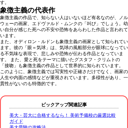
す。
象徴主義の代表作
象徴主義の作品で、知らない人はいないほど有名なのが、ノル
ウェーの画家、エドヴァルド・ムンクの「叫び」でしょう。幼
い自分が感じた死への不安や恐怖をあらわした作品と言われて
います。
また、オディロン・ルドンも象徴主義の画家として知られてい
ます。彼の「眼＝気球」は、気球の風船部分が眼球になってい
る不気味な表現で、悲しみや恐怖が伝わる作品となっていま
す。 また、愛と死をテーマに描いたグスタフ・クリムトの
「接吻」も象徴主義の作品として世界的に知られています。
このように、象徴主義では写実性や正確さだけでなく、画家の
人生や内面の感情などが重視されています。多様性があり、一
貫性がないのも特徴的です。
ピックアップ関連記事
美大・芸大に合格するなら！ 美術予備校の厳選比較
ガイド
美大受験の攻略法