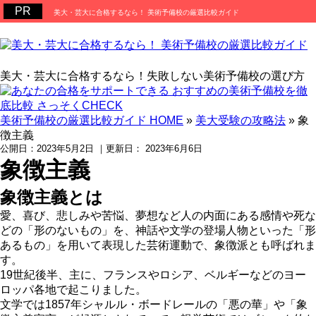
美大・芸大に合格するなら！ 美術予備校の厳選比較ガイド
美大・芸大に合格するなら！失敗しない美術予備校の選び方
美術予備校の厳選比較ガイド HOME
»
美大受験の攻略法
»
象
徴主義
公開日：
2023年5月2日
｜更新日：
2023年6月6日
象徴主義
象徴主義とは
愛、喜び、悲しみや苦悩、夢想など人の内面にある感情や死な
どの「形のないもの」を、神話や文学の登場人物といった「形
あるもの」を用いて表現した芸術運動で、象徴派とも呼ばれま
す。
19世紀後半、主に、フランスやロシア、ベルギーなどのヨー
ロッパ各地で起こりました。
文学では1857年シャルル・ボードレールの「悪の華」や「象