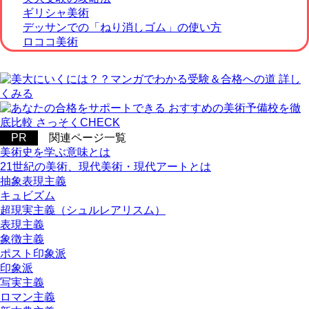
ギリシャ美術
デッサンでの「ねり消しゴム」の使い方
ロココ美術
関連ページ一覧
美術史を学ぶ意味とは
21世紀の美術、現代美術・現代アートとは
抽象表現主義
キュビズム
超現実主義（シュルレアリスム）
表現主義
象徴主義
ポスト印象派
印象派
写実主義
ロマン主義