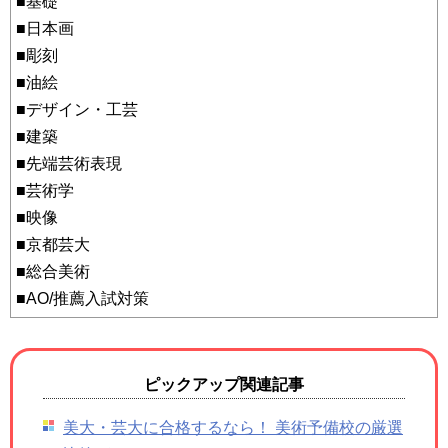
■基礎
■日本画
■彫刻
■油絵
■デザイン・工芸
■建築
■先端芸術表現
■芸術学
■映像
■京都芸大
■総合美術
■AO/推薦入試対策
ピックアップ関連記事
美大・芸大に合格するなら！ 美術予備校の厳選