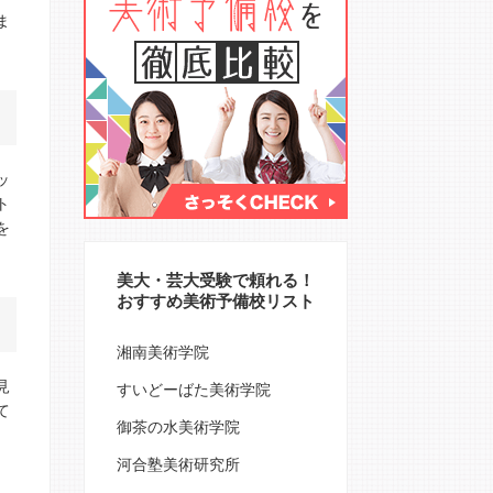
ま
。
ッ
ト
を
美大・芸大受験で頼れる！
おすすめ美術予備校リスト
湘南美術学院
見
すいどーばた美術学院
て
御茶の水美術学院
河合塾美術研究所
、