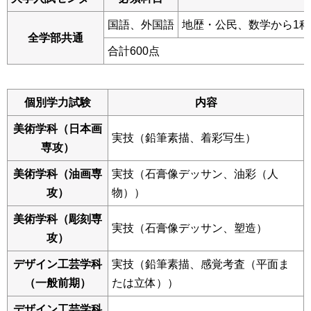
国語、外国語
地歴・公民、数学から1科
全学部共通
合計600点
個別学力試験
内容
美術学科（日本画
実技（鉛筆素描、着彩写生）
専攻）
美術学科（油画専
実技（石膏像デッサン、油彩（人
攻）
物））
美術学科（彫刻専
実技（石膏像デッサン、塑造）
攻）
デザイン工芸学科
実技（鉛筆素描、感覚考査（平面ま
（一般前期）
たは立体））
デザイン工芸学科