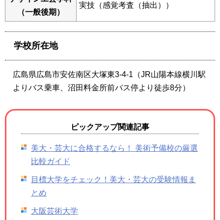
実技（感覚考査（抽出））
（一般後期）
学校所在地
広島県広島市安佐南区大塚東3-4-1（JR山陽本線横川駅
よりバス乗車、沼田料金所前バス停より徒歩8分）
ピックアップ関連記事
美大・芸大に合格するなら！ 美術予備校の厳選
比較ガイド
目標大学をチェック！美大・芸大の受験情報ま
とめ
大阪芸術大学