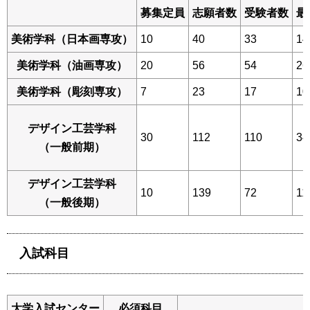
募集定員
志願者数
受験者数
最
美術学科（日本画専攻）
10
40
33
14
美術学科（油画専攻）
20
56
54
26
美術学科（彫刻専攻）
7
23
17
10
デザイン工芸学科
30
112
110
34
（一般前期）
デザイン工芸学科
10
139
72
11
（一般後期）
入試科目
大学入試センター
必須科目