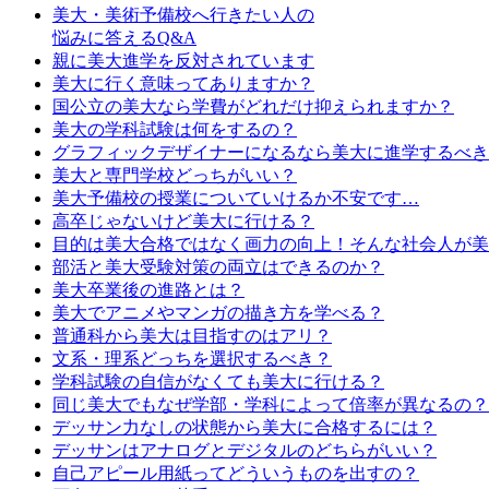
美大・美術予備校へ行きたい人の
悩みに答えるQ&A
親に美大進学を反対されています
美大に行く意味ってありますか？
国公立の美大なら学費がどれだけ抑えられますか？
美大の学科試験は何をするの？
グラフィックデザイナーになるなら美大に進学するべき
美大と専門学校どっちがいい？
美大予備校の授業についていけるか不安です…
高卒じゃないけど美大に行ける？
目的は美大合格ではなく画力の向上！そんな社会人が美
部活と美大受験対策の両立はできるのか？
美大卒業後の進路とは？
美大でアニメやマンガの描き方を学べる？
普通科から美大は目指すのはアリ？
文系・理系どっちを選択するべき？
学科試験の自信がなくても美大に行ける？
同じ美大でもなぜ学部・学科によって倍率が異なるの？
デッサン力なしの状態から美大に合格するには？
デッサンはアナログとデジタルのどちらがいい？
自己アピール用紙ってどういうものを出すの？