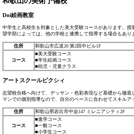
和歌山の美術予備校
Doi絵画教室
中学生と高校生を対象とした美大受験コースがあります。授
望学部によっては、他の学校と連携して指導する場合もあり
住所
和歌山市広道20 第2田中ビル1F
■美大受験コース
コース
■学生絵画コース
■幼児・児童クラス
アートスクールピクシィ
志望校合格へ向けて、デッサン・色彩表現など基礎から徹底
マンでの個別指導なので、自分のペースに合わせてスキルア
住所
和歌山県岩出市中迫147 ミレニアシティ2F
■進学コース
コース
■一般コース
■小学生コース