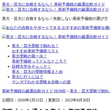
美大・芸大に合格するなら！ 美術予備校の厳選比較ガイド
美大・芸大に合格するなら！失敗しない美術予備校の選び方
美大・芸大受験で頼れる！
おすすめ美術予備校リスト
美大受験の第一歩！
美術予備校ってどんなところ？
目標大学をチェック！
美大・芸大の受験情報まとめ
美大に行くには？
マンガでわかる受験＆合格への道
美術予備校の厳選比較ガイド HOME
»
美大・芸大受験で頼れ
公開日：
2020年2月21日
｜更新日：
2022年8月30日