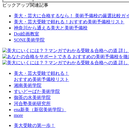
ピックアップ関連記事
美大・芸大に合格するなら！ 美術予備校の厳選比較ガ
美大・芸大受験で頼れる！おすすめ美術予備校リスト
神奈川から通える美大と美術予備校
Doi絵画教室
SONE美術学院
美大・芸大受験で頼れる！
おすすめ美術予備校リスト
湘南美術学院
すいどーばた美術学院
御茶の水美術学院
河合塾美術研究所
ena新美（新宿美術学院）
more
美大受験の第一歩！