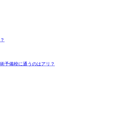
？
術予備校に通うのはアリ？