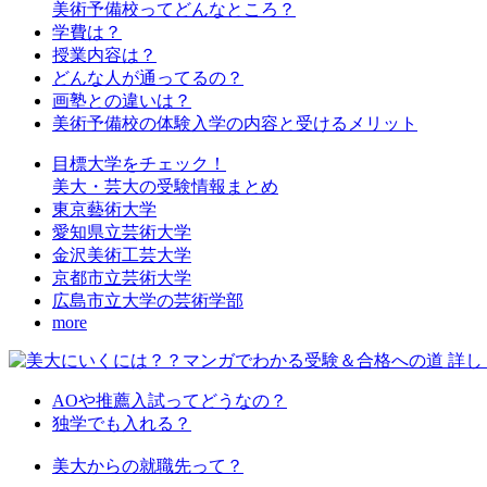
美術予備校ってどんなところ？
学費は？
授業内容は？
どんな人が通ってるの？
画塾との違いは？
美術予備校の体験入学の内容と受けるメリット
目標大学をチェック！
美大・芸大の受験情報まとめ
東京藝術大学
愛知県立芸術大学
金沢美術工芸大学
京都市立芸術大学
広島市立大学の芸術学部
more
AOや推薦入試ってどうなの？
独学でも入れる？
美大からの就職先って？