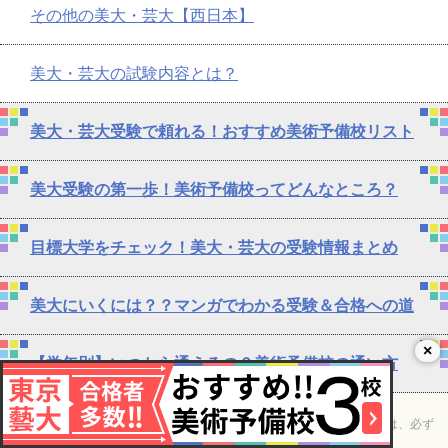
その他の美大・芸大【西日本】
美大・芸大の試験内容とは？
美大・芸大受験で頼れる！おすすめ美術予備校リスト
美大受験の第一歩！美術予備校ってどんなところ？
目標大学をチェック！美大・芸大の受験情報まとめ
美大にいくには？？マンガでわかる受験＆合格への道
×
【学年別】いつから通えるの？美術予備校の通い方
免責事項
このサイトは2018年7月時点の情報を基に作成しています。最新情報は、必ず
各校の公式HPをご確認ください。