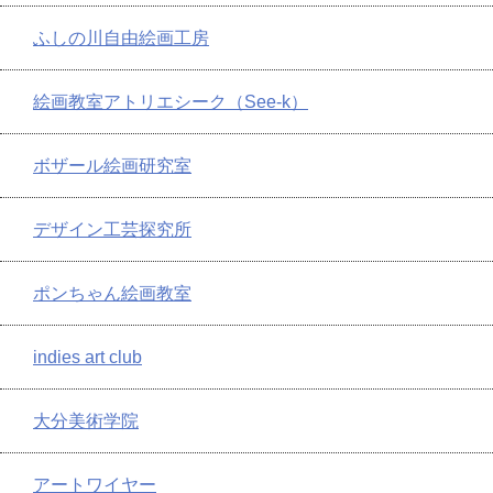
ふしの川自由絵画工房
絵画教室アトリエシーク（See-k）
ボザール絵画研究室
デザイン工芸探究所
ポンちゃん絵画教室
indies art club
大分美術学院
アートワイヤー