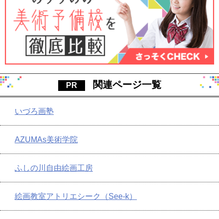
関連ページ一覧
いづろ画塾
AZUMAs美術学院
ふしの川自由絵画工房
絵画教室アトリエシーク（See-k）