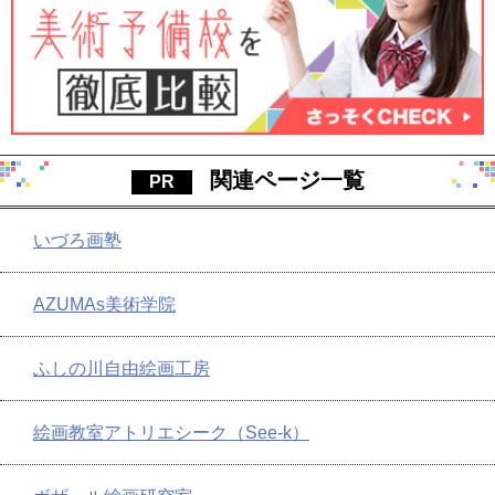
関連ページ一覧
いづろ画塾
AZUMAs美術学院
ふしの川自由絵画工房
絵画教室アトリエシーク（See-k）