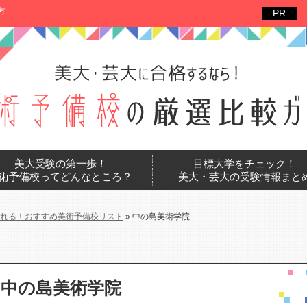
方
美大受験の第一歩！
目標大学をチェック！
術予備校ってどんなところ？
美大・芸大の受験情報まと
れる！おすすめ美術予備校リスト
»
中の島美術学院
中の島美術学院