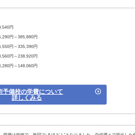
540円
90円～385,880円
50円～335,390円
60円～238,920円
80円～148,060円
術予備校の学費について
詳しくみる
、指摘は的確で、毎回“なるほど！”となりました。自信満々で提出した