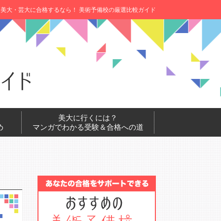
美大・芸大に合格するなら！ 美術予備校の厳選比較ガイド
美大に行くには？
め
マンガでわかる受験＆合格への道