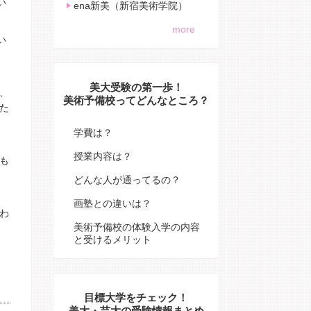
い
ena新美（新宿美術学院）
more
い
美大受験の第一歩！
、
美術予備校ってどんなところ？
た
学費は？
授業内容は？
も
どんな人が通ってるの？
画塾との違いは？
わ
美術予備校の体験入学の内容
と受けるメリット
目標大学をチェック！
美大・芸大の受験情報まとめ