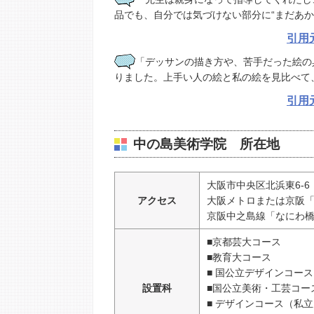
品でも、自分では気づけない部分に“まだあか
引用
「デッサンの描き方や、苦手だった絵の
りました。上手い人の絵と私の絵を見比べて
引用
中の島美術学院 所在地
大阪市中央区北浜東6-6
アクセス
大阪メトロまたは京阪「
京阪中之島線「なにわ橋
■京都芸大コース
■教育大コース
■ 国公立デザインコース
設置科
■国公立美術・工芸コー
■ デザインコース（私