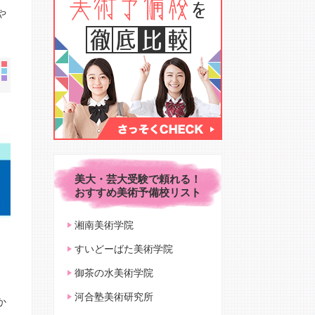
や
美大・芸大受験で頼れる！
おすすめ美術予備校リスト
湘南美術学院
すいどーばた美術学院
御茶の水美術学院
河合塾美術研究所
か