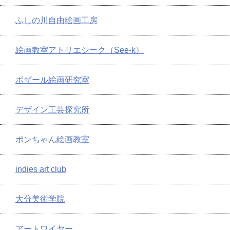
ふしの川自由絵画工房
絵画教室アトリエシーク（See-k）
ボザール絵画研究室
デザイン工芸探究所
ポンちゃん絵画教室
indies art club
大分美術学院
アートワイヤー