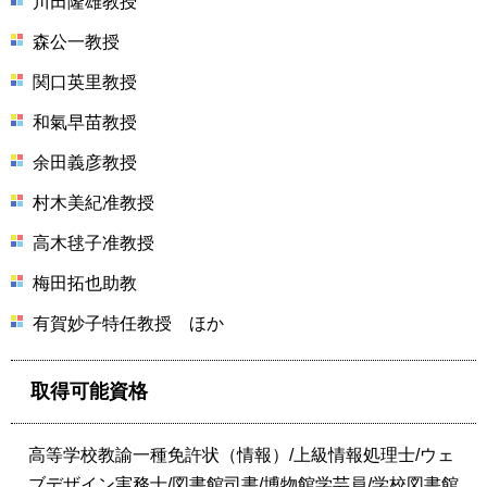
川田隆雄教授
森公一教授
関口英里教授
和氣早苗教授
余田義彦教授
村木美紀准教授
高木毬子准教授
梅田拓也助教
有賀妙子特任教授 ほか
取得可能資格
高等学校教諭一種免許状（情報）/上級情報処理士/ウェ
ブデザイン実務士/図書館司書/博物館学芸員/学校図書館