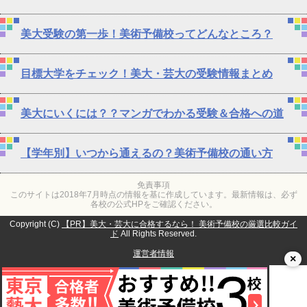
美大受験の第一歩！美術予備校ってどんなところ？
目標大学をチェック！美大・芸大の受験情報まとめ
美大にいくには？？マンガでわかる受験＆合格への道
【学年別】いつから通えるの？美術予備校の通い方
免責事項
このサイトは2018年7月時点の情報を基に作成しています。最新情報は、必ず
各校の公式HPをご確認ください。
Copyright (C)
【PR】美大・芸大に合格するなら！ 美術予備校の厳選比較ガイ
ド
All Rights Reserved.
運営者情報
×